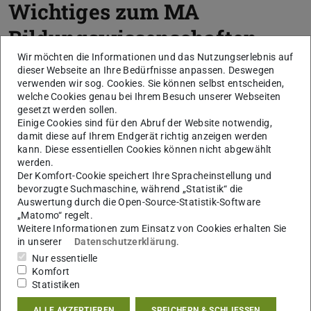
Wichtiges zum MA
Bildungswissenschaften
Wir möchten die Informationen und das Nutzungserlebnis auf
Hier finden Sie viele wichtige Informationen zum
dieser Webseite an Ihre Bedürfnisse anpassen. Deswegen
Master Bildungswissenschaften an der TU
verwenden wir sog. Cookies. Sie können selbst entscheiden,
welche Cookies genau bei Ihrem Besuch unserer Webseiten
Darmstadt.
gesetzt werden sollen.
Einige Cookies sind für den Abruf der Website notwendig,
damit diese auf Ihrem Endgerät richtig anzeigen werden
KONTAKT
kann. Diese essentiellen Cookies können nicht abgewählt
werden.
Der Komfort-Cookie speichert Ihre Spracheinstellung und
bevorzugte Suchmaschine, während „Statistik“ die
Auswertung durch die Open-Source-Statistik-Software
„Matomo“ regelt.
Weitere Informationen zum Einsatz von Cookies erhalten Sie
in unserer
Datenschutzerklärung
.
Nur essentielle
Komfort
Statistiken
ALLE AKZEPTIEREN
SPEICHERN & SCHLIESSEN