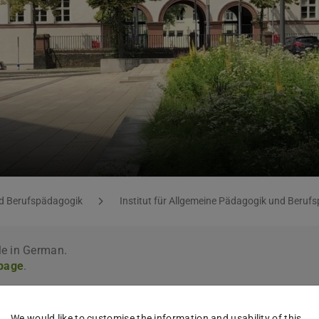
nd Berufspädagogik
Institut für Allgemeine Pädagogik und Beruf
le in German.
 page
.
We would like to customise the information and usability of this