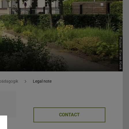
Picture: Florian Klenk
spädagogik
Legal note
CONTACT