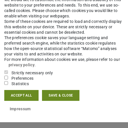
website to your preferences and needs. To this end, we use so-
called cookies. Please choose which cookies you would like to
eboten von:
enable when visiting our webpages.
Some of these cookies are required to load and correctly display
this website on your device. These are strictly necessary or
essential cookies and cannot be deselected.
The preferences cookie saves your language setting and
preferred search engine, while the statistics cookie regulates
how the open-source statistical software “Matomo” analyses
your visits to and activities on our website.
For more information about cookies we use, please refer to our
privacy policy
.
en Universität Darmstadt, Prof. Dr. Tanja Brühl
Strictly necessary only
Preferences
e rechtsfähige Körperschaft des öffentlichen
Statistics
Nr. 1 HHG (Hessisches Hochschulgesetz vom 14.
ACCEPT ALL
SAVE & CLOSE
-Kraft-Treten des TU Darmstadt-Gesetzes (Gesetz
Technischen Universität Darmstadt vom 05.
Impressum
g vom 14. Dezember 2009, GVBl. I S. 699) ist sie