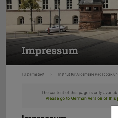
Impressum
You are here:
TU Darmstadt
Institut für Allgemeine Pädagogik u
The content of this page is only availab
Please go to German version of this