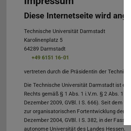
Impressum
Diese Internetseite wird ang
Technische Universität Darmstadt
Karolinenplatz 5
64289
Darmstadt
+49 6151 16-01
vertreten durch die Präsidentin der Technisch
Die Technische Universität Darmstadt ist ein
Rechts gemäß § 1 Abs. 1 i.V.m. § 2 Abs. 1 
Dezember 2009, GVBl. I S. 666). Seit dem In
zur organisatorischen Fortentwicklung der 
Dezember 2004, GVBl. I S. 382, in der Fassun
autonome Universität des Landes Hessen.