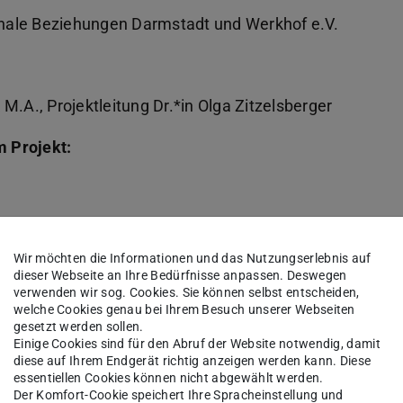
ionale Beziehungen Darmstadt und Werkhof e.V.
.A., Projektleitung Dr.*in Olga Zitzelsberger
 Projekt:
Wir möchten die Informationen und das Nutzungserlebnis auf
e
(Flyer)
(PDF-Datei)
(wird in neuem Tab geöffnet)
dieser Webseite an Ihre Bedürfnisse anpassen. Deswegen
verwenden wir sog. Cookies. Sie können selbst entscheiden,
welche Cookies genau bei Ihrem Besuch unserer Webseiten
gesetzt werden sollen.
Einige Cookies sind für den Abruf der Website notwendig, damit
uns.“ Bedarfs- und Bestandserhebung im Rahmen
diese auf Ihrem Endgerät richtig anzeigen werden kann. Diese
n Demokratie DaMaD liegt nun vor.
essentiellen Cookies können nicht abgewählt werden.
Der Komfort-Cookie speichert Ihre Spracheinstellung und