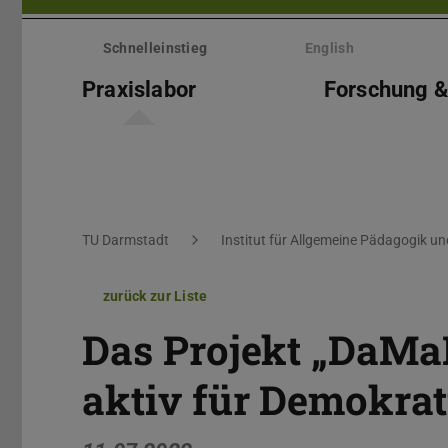
Menü
überspringen
Schnelleinstieg
English
Praxislabor
Forschung &
Sie befinden sich hier:
TU Darmstadt
Institut für Allgemeine Pädagogik u
zurück zur Liste
Das Projekt „DaMa
aktiv für Demokrat