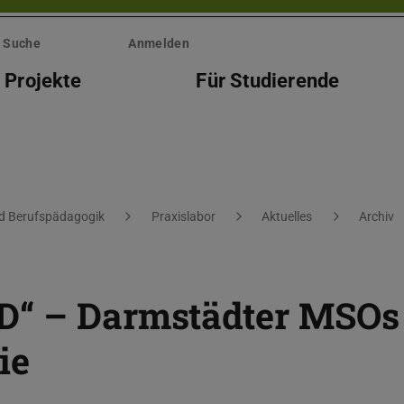
Suche
Anmelden
 Projekte
Für Studierende
nd Berufspädagogik
Praxislabor
Aktuelles
Archiv
D“ – Darmstädter MSOs
ie