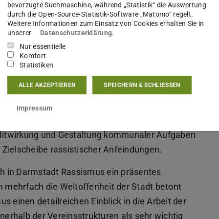
bevorzugte Suchmaschine, während „Statistik“ die Auswertung
iven der MSO auf die Themen Rassismus,
durch die Open-Source-Statistik-Software „Matomo“ regelt.
 Darmstädter Kommune. Im Rahmen dieses
Weitere Informationen zum Einsatz von Cookies erhalten Sie in
unserer
Datenschutzerklärung
.
*innenselbstorganisationen (MSO) über einen
Nur essentielle
views vom Praxislabor der Technischen
Komfort
Statistiken
rstellungen, Aktivitäten und
ALLE AKZEPTIEREN
SPEICHERN & SCHLIESSEN
r Teil der Gesellschaft. Nicht zuletzt aufgrund
Impressum
rachigkeit werden sie als interkulturell
Mitwirkung und Gestaltung kommunaler Aufgaben
Zielscheibe rassistischer Anfeindungen.
uch in Darmstadt Rassismus ein präsentes
n mehrfach die Weltoffenheit der Stadt betont
 einen detailreichen Einblick in die Arbeit der
nnerhalb der Vereinsstrukturen als sehr wichtig