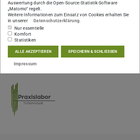
wissenschaftlichen Diskurs und berichten vom Projekt
Auswertung durch die Open-Source-Statistik-Software
„Matomo“ regelt.
Darmstädter MSOs aktiv für Demokratie (DaMaD) sowie
Weitere Informationen zum Einsatz von Cookies erhalten Sie
über Unterstützungsangebote von MSO für Geflüchtete
in unserer
Datenschutzerklärung
.
aus der Ukraine.
Nur essentielle
Komfort
Statistiken
ALLE AKZEPTIEREN
SPEICHERN & SCHLIESSEN
KONTAKT
Impressum