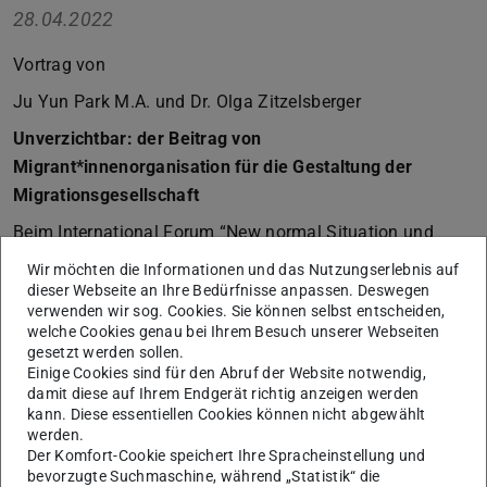
28.04.2022
Vortrag von
Ju Yun Park M.A. und Dr. Olga Zitzelsberger
Unverzichtbar: der Beitrag von
Migrant*innenorganisation für die Gestaltung der
Migrationsgesellschaft
Beim International Forum “New normal Situation und
Immigration” am 29. April an der
Wir möchten die Informationen und das Nutzungserlebnis auf
dieser Webseite an Ihre Bedürfnisse anpassen. Deswegen
Chonnam National University
verwenden wir sog. Cookies. Sie können selbst entscheiden,
welche Cookies genau bei Ihrem Besuch unserer Webseiten
Dept of Ethics Education
gesetzt werden sollen.
Südkorea
Einige Cookies sind für den Abruf der Website notwendig,
damit diese auf Ihrem Endgerät richtig anzeigen werden
Im Vortrag referieren Ju Yun Park und Olga Zitzelsberger
kann. Diese essentiellen Cookies können nicht abgewählt
zur historischen Entwicklung der MSO in Deutschland in
werden.
Der Komfort-Cookie speichert Ihre Spracheinstellung und
den letzten Jahrzehnten, verorten diese in den
bevorzugte Suchmaschine, während „Statistik“ die