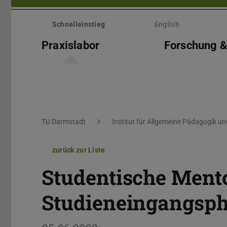
Menü
überspringen
Schnelleinstieg
English
Praxislabor
Forschung &
Sie befinden sich hier:
TU Darmstadt
Institut für Allgemeine Pädagogik u
zurück zur Liste
Studentische Mento
Studieneingangsp