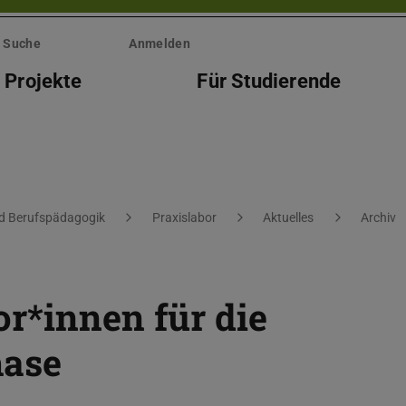
Suche
Anmelden
 Projekte
Für Studierende
nd Berufspädagogik
Praxislabor
Aktuelles
Archiv
r*innen für die
hase