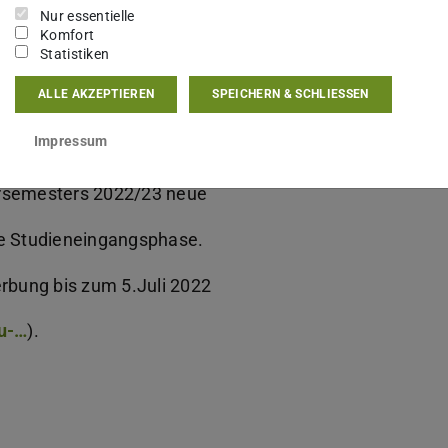
Nur essentielle
Komfort
Statistiken
ALLE AKZEPTIEREN
SPEICHERN & SCHLIESSEN
Impressum
ersemesters 2022/23 neue
ie Studieneingangsphase.
erbung bis zum 5.Juli 2022
u-…
).