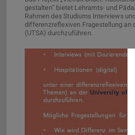
gestalten“ bietet Lehramts- und Päda
Rahmen des Studiums Interviews und d
differenzreflexiven Fragestellung an 
(UTSA) durchzuführen.