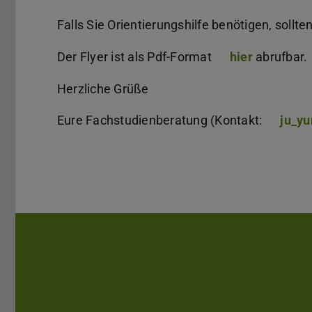
Falls Sie Orientierungshilfe benötigen, sollt
Der Flyer ist als Pdf-Format
hier
(PDF file)
(opens in 
abrufbar.
Herzliche Grüße
Eure Fachstudienberatung (Kontakt:
ju_y