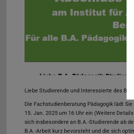
Liebe Studierende und Interessierte des BA 
Die Fachstudienberatung Pädagogik lädt Sie 
15. Jan. 2025 um 16 Uhr ein (Weitere Details 
sich insbesondere an B.A.-Studierende ab d
B.A.-Arbeit kurz bevorsteht und die sich opt