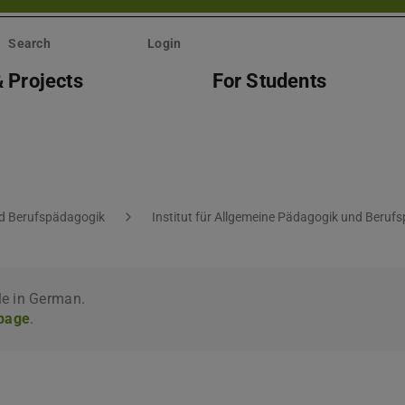
Search
Login
 Projects
For Students
nd Berufspädagogik
Institut für Allgemeine Pädagogik und Beruf
le in German.
 page
.