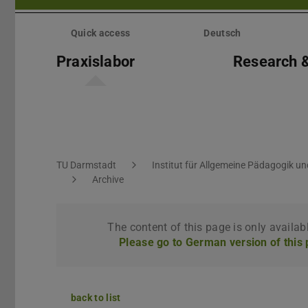
Skip
menu
Quick access
Deutsch
Praxislabor
Research &
You are here:
TU Darmstadt
Institut für Allgemeine Pädagogik u
Archive
The content of this page is only availab
Please go to German version of this
back to list