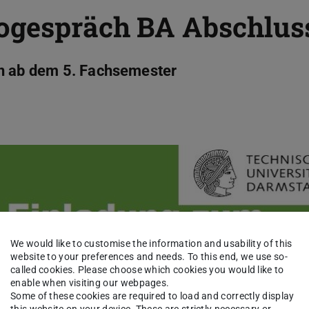
ogespräch BA Abschlus
en ab dem 5. Fachsemester
We would like to customise the information and usability of this
website to your preferences and needs. To this end, we use so-
called cookies. Please choose which cookies you would like to
enable when visiting our webpages.
Some of these cookies are required to load and correctly display
this website on your device. These are strictly necessary or