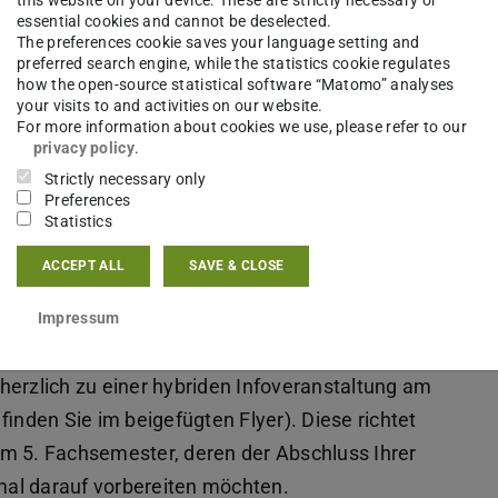
essential cookies and cannot be deselected.
The preferences cookie saves your language setting and
preferred search engine, while the statistics cookie regulates
how the open-source statistical software “Matomo” analyses
your visits to and activities on our website.
For more information about cookies we use, please refer to our
privacy policy
.
Strictly necessary only
Preferences
Statistics
ACCEPT ALL
SAVE & CLOSE
Impressum
Pädagogik,
herzlich zu einer hybriden Infoveranstaltung am
finden Sie im beigefügten Flyer). Diese richtet
em 5. Fachsemester, deren der Abschluss Ihrer
imal darauf vorbereiten möchten.