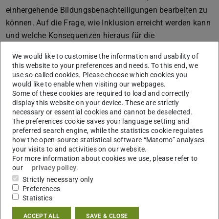
einhergehende Bildungsbenachteiligungen bearbeiten zu
können. Auf die Frage, wie Inklusion erreicht werden kann
und welche Konsequenzen hieraus für die
Professionalisierung von (angehenden) Lehrer:innen zu
We would like to customise the information and usability of
ziehen sind, gibt die Erziehungswissenschaft vielfältige
this website to your preferences and needs. To this end, we
Antworten. Zwei davon stellen die Perspektive der
use so-called cookies. Please choose which cookies you
would like to enable when visiting our webpages.
Differenzreflexivität
und der
reflexiven Inklusion
dar.
Some of these cookies are required to load and correctly
In den Lehrveranstaltungen des Arbeitsbereichs
display this website on your device. These are strictly
necessary or essential cookies and cannot be deselected.
„Schulpädagogik im Kontext von Heterogenität“ ist unter
The preferences cookie saves your language setting and
Studierenden die Frage aufgekommen, welche
preferred search engine, while the statistics cookie regulates
how the open-source statistical software “Matomo” analyses
Gemeinsamkeiten und Unterschieden zwischen beiden
your visits to and activities on our website.
Perspektiven existieren. Der Arbeitsbereich möchte sich
For more information about cookies we use, please refer to
dieser Frage widmen, indem
Prof. Dr. Jürgen Budde
our
privacy policy
.
und
Dr. Florian C. Klenk
die jeweiligen Perspektiven
Strictly necessary only
Preferences
entlang ihrer zentralen Begriffe, theoretischen Bezüge
Statistics
sowie pädagogische Implikationen diskutieren.
ACCEPT ALL
SAVE & CLOSE