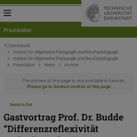
Open menu
Praxislabor
You are here:
TU Darmstadt
Institut für Allgemeine Pädagogik und Berufspädagogik
Institut für Allgemeine Pädagogik und Berufspädagogik
Praxislabor
News
Archive
The content of this page is only available in German.
Please go to German version of this page
.
back to list
Gastvortrag Prof. Dr. Budde
“Differenzreflexivität